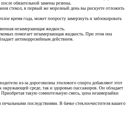
 после обязательной замены резины.
вания стекол, в первый же морозный день вы рискуете отложить
лое время года, может попросту замерзнуть и заблокировать
ственная незамерзающая жидкость.
асекомых помогает незамерзающая жидкость. При этом она
обладает антикоррозийным действием.
одители из-за дороговизны этилового спирта добавляют этот
как окружающей среде, так и здоровью пассажиров. Он обладает
. Приобретая такую сомнительную смесь, цена незамерзайки
 печальными последствиями. В бачке стеклоочистителя вашего