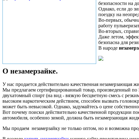
безопасности на д
Однако, если до з
поездку на неопре
Во-первых, обычна
работу пульвериза
Во-вторых, справи
Даже летом, эффек
безопасна для рез
В народе
незамер
О незамерзайке.
У нас продается действительно качественная незамерзающая жид
Мы предлагаем сертифицированный товар, произведенный по Г
двухатомный спирт (на вид - вязкую бесцветную смесь с резким
высоким наркотическим действием, способен вызвать головокр
может быть невысокой. Однако, задумайтесь о цене собственно
Вот почему поиски действительно качественной продукции пос
автомобиля, особенно зимой, должна быть незамерзающая жидк
Мы продаем незамерзайку не только оптом, но и возможна про
В разделе
купить незамерзайку
нашего сайта представлена неза