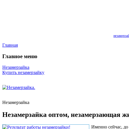
+7 (985) 643-96-16
+7 (903) 503-17-62, E-mail: 5109514@bk.ru
Предлагаем качественную незамерзайку, незамерзающую жидкость.
Осуществляем доставку по Москве и Московской области. Наши партнеры:
незамерза
Главная
Главное меню
Незамерзайка
Купить незамерзайку
Незамерзайка
Незамерзайка оптом, незамерзающая жи
Именно сейчас, до