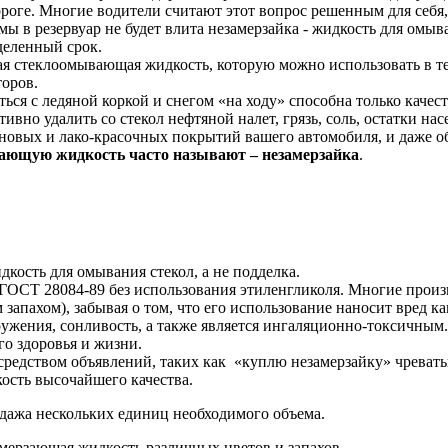
ороге. Многие водители считают этот вопрос решенным для себя,
имы в резервуар не будет влита незамерзайка - жидкость для омы
деленный срок.
я стеклоомывающая жидкость, которую можно использовать в теп
торов.
ться с ледяной коркой и снегом «на ходу» способна только каче
тивно удалить со стекол нефтяной налет, грязь, соль, остатки н
иновых и лако-красочных покрытий вашего автомобиля, и даже 
зающую жидкость часто называют – незамерзайка
.
кость для омывания стекол, а не подделка.
ОСТ 28084-89 без использования этиленгликоля. Многие произв
 запахом), забывая о том, что его использование наносит вред 
ужения, сонливость, а также является ингаляционно-токсичным
го здоровья и жизни.
редством объявлений, таких как «куплю незамерзайку» чреваты
ость высочайшего качества.
дажа нескольких единиц необходимого объема.
мерзающая жидкость различных цветов и запахов.